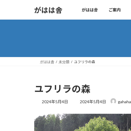
コ
ナ
がはは舎
がはは舎
ご案内
ン
ビ
テ
ゲ
ン
ー
ツ
シ
へ
ョ
ス
ン
キ
に
ッ
移
がはは舎
未分類
ユフリラの森
プ
動
ユフリラの森
最
2024年5月4日
2024年5月4日
gahaha
終
更
新
日
時