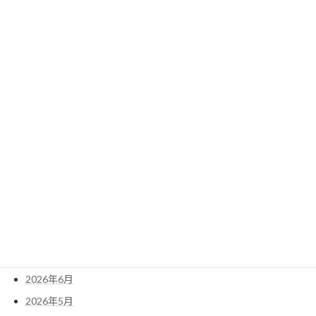
山寺を訪ねる（立石寺）
上信越の旅
桜の季節に巡る四国八十八個所 遍路旅
発心の道場 阿波の国 １番～２３番札所
修行の道場 土佐国 ２４番～３９番札
菩提の道場 伊予国 ４０番ー６５番札所
涅槃の道場 讃岐の国 ６６番～８８番
アーカイブ
2026年8月
2026年7月
2026年6月
2026年5月