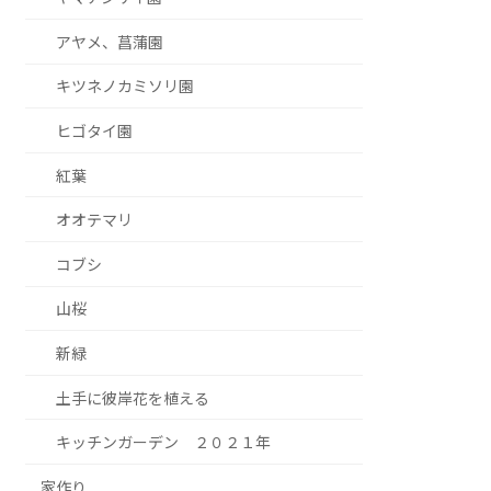
アヤメ、菖蒲園
キツネノカミソリ園
ヒゴタイ園
紅葉
オオテマリ
コブシ
山桜
新緑
土手に彼岸花を植える
キッチンガーデン ２０２１年
家作り