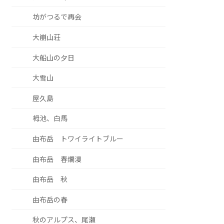
坊がつるで再会
大崩山荘
大船山の夕日
大雪山
屋久島
栂池、白馬
由布岳 トワイライトブルー
由布岳 春爛漫
由布岳 秋
由布岳の春
秋のアルプス、尾瀬