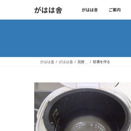
コ
ナ
がはは舎
がはは舎
ご案内
ン
ビ
テ
ゲ
ン
ー
ツ
シ
へ
ョ
ス
ン
キ
に
ッ
移
がはは舎
がはは舎
発酵
甘酒を作る
プ
動